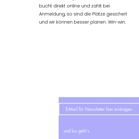
bucht direkt online und zahlt bei
Anmeldung, so sind die Plätze gesichert
und wir können besser planen. Win-win.
 i a l M e d i a
N e w s l e t t e r
und los geht´s.