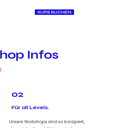
KURS BUCHEN
O N T A K T
hop Infos
g
02
Für all Levels.
Unsere Workshops sind so konzipiert,