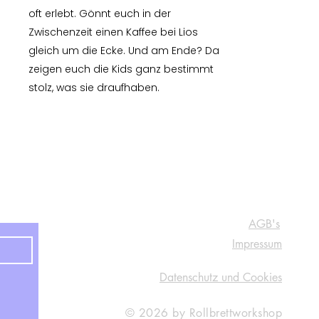
oft erlebt. Gönnt euch in der
Zwischenzeit einen Kaffee bei Lios
gleich um die Ecke. Und am Ende? Da
zeigen euch die Kids ganz bestimmt
stolz, was sie draufhaben.​
R e c h t l i c h e H i n w e i s e
AGB's
Impressum
Datenschutz und Cookies
© 2026 by Rollbrettworkshop