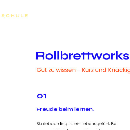
 S C H U L E
S K A T E B O A R D T H E R A P I E
K 
Rollbrettworks
Gut zu wissen - Kurz und Knacki
01
Freude beim lernen.
Skateboarding ist ein Lebensgefühl. Bei