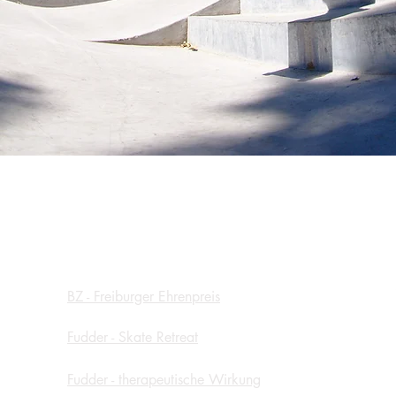
P r e s s e s t i m m e n
S o c
BZ - Freiburger Ehrenpreis
Fudder - Skate Retreat
Fudder - therapeutische Wirkung