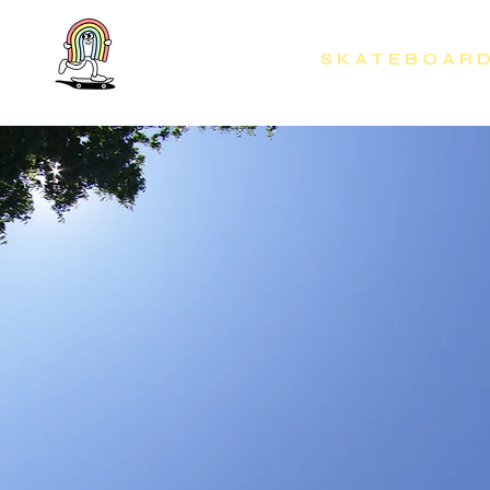
H O M E
S K A T E B O A R D