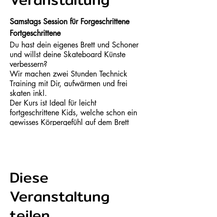
Samstags Session für Forgeschrittene
Fortgeschrittene
Du hast dein eigenes Brett und Schoner
und willst deine Skateboard Künste
verbessern?
Wir machen zwei Stunden Technick
Training mit Dir, aufwärmen und frei
skaten inkl.
Der Kurs ist Ideal für leicht
fortgeschrittene Kids, welche schon ein
gewisses Körpergefühl auf dem Brett
haben – aka. dass Rollen und bremsen
gut drauf haben. Nach einem
gemeinsamen Aufwärmen bringen wir dir
grinds, slides, bowlfahren und tricks wie
den „Oli“, „ Shove-it“, "Kick-flip" und
Diese
Co. bei.
Veranstaltung
Der Kurs findet draußen statt. Bei nassem
teilen
Boden muss er leider ausfallen.