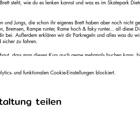
rett steht, wie du es lenken kannst und was es im Skatepark Die
en und Jungs, die schon ihr eigenes Brett haben aber noch nicht g
, Bremsen, Rampe runter, Rame hoch & faky runter... all diese D
dir bei. Außerdem erklären wir dir Parkregeln und alles was du w
 sicher zu fahren.
ebaut, dass man diesen Kurs auch gerne mehrmals buchen kann, bis
rittenen Kurs".
ics- und funktionalen Cookie-Einstellungen blockiert.
. Bei nassem Boden muss er leider ausfallen.
altung teilen
urs Anfänger