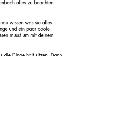
tenbach alles zu beachten
enau wissen was sie alles
inge und ein paar coole
issen musst um mit deinem
 die Dinge halt sitzen. Dann