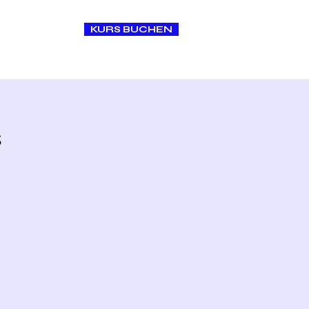
KURS BUCHEN
O N T A K T
s