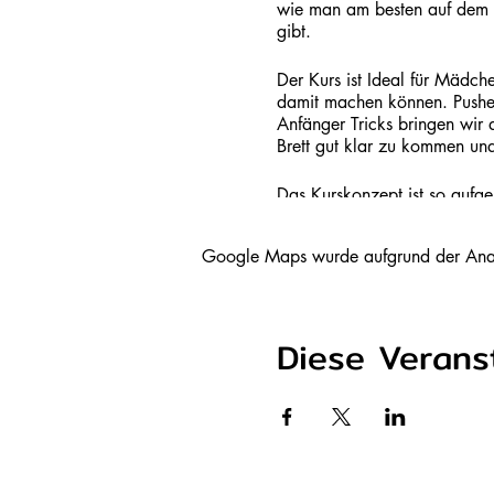
wie man am besten auf dem B
gibt.
Der Kurs ist Ideal für Mädch
damit machen können. Pushen
Anfänger Tricks bringen wir 
Brett gut klar zu kommen und
Das Kurskonzept ist so aufg
geht es weiter zum "Fortgesch
Google Maps wurde aufgrund der Analyt
Der Kurs findet draußen statt
Alle Infos im Überblick:
Diese Veranst
- zwei Stunden Skateboard K
- ab 7. - 16. Jahren
- witziges Aufwärmen
- wichtige Park Regeln
- Materialkunde
- Skateboard Geschichte