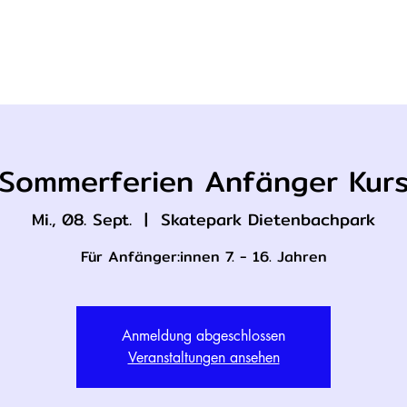
 S C H U L E
S K A T E B O A R D T H E R A P I E
K 
Sommerferien Anfänger Kur
Mi., 08. Sept.
  |  
Skatepark Dietenbachpark
Für Anfänger:innen 7. - 16. Jahren
Anmeldung abgeschlossen
Veranstaltungen ansehen