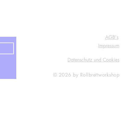
R e c h t l i c h e H i n w e i s e
AGB's
Impressum
Datenschutz und Cookies
er Einverständniserklärung
© 2026 by Rollbrettworkshop
gelungen bei Inzidenzstufe
1
ne besondere Regelung mit
rinnen ist uns wichtig und
ab, Paul-Ehrlich-Str. 7, 79106, Freiburg im Breisgau, Deutschland
eginn des Kurses