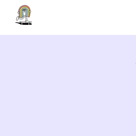
H O M E
S K A T E B O A R D