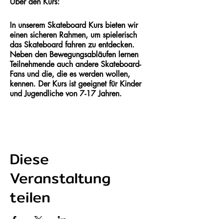
Über den Kurs:
In unserem Skateboard Kurs bieten wir
einen sicheren Rahmen, um spielerisch
das Skateboard fahren zu entdecken.
Neben den Bewegungsabläufen lernen
Teilnehmende auch andere Skateboard-
Fans und die, die es werden wollen,
kennen. Der Kurs ist geeignet für Kinder
und Jugendliche von 7-17 Jahren.
In dem zweistündigen Workshop gehen
unsere Coaches individuell auf deine
Fähigkeiten ein und helfen dir bei deinen
nächsten Schritten auf dem Skateboard.
Diese
Skateboard fahren zeichnet sich unter
anderem daran aus, dass Anfängerinnen
Veranstaltung
und Fortgeschrittene Skateboarder, egal
welches Alter und Körperfähigkeiten,
teilen
zusammen fahren und voneinander
lernen können. So ist es egal, ob du
Anfänger:inn bist oder schon erste Tricks