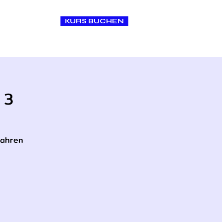
KURS BUCHEN
O N T A K T
 3
Jahren