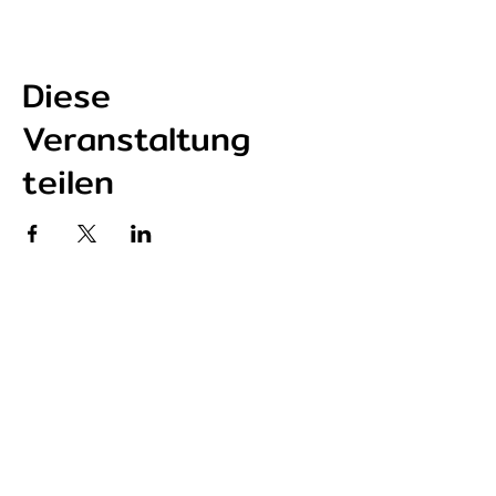
Diese
Veranstaltung
teilen
P r e s s e s t i m m e n
BZ - Freiburger Ehrenpreis
Fudder - Skate Retreat
Fudder - therapeutische Wirkung
Chilli - Skaten für die Seele