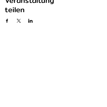
Veranstaltung
teilen
P r e s s e s t i m m e n
BZ - Freiburger Ehrenpreis
Fudder - Skate Retreat
Fudder - therapeutische Wirkung
Chilli - Skaten für die Seele
Badische Zeitung - Sozionaten
N e w s l e t t e r