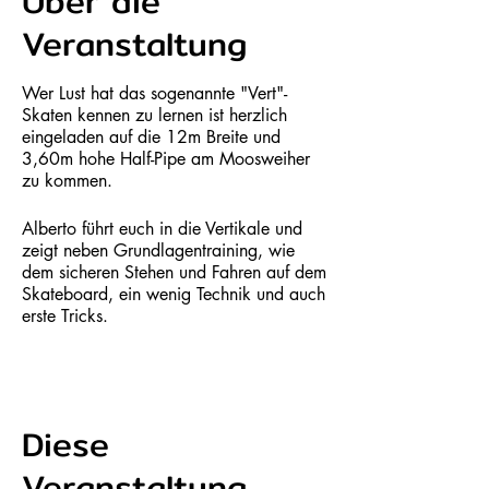
Über die
Veranstaltung
Wer Lust hat das sogenannte "Vert"-
Skaten kennen zu lernen ist herzlich
eingeladen auf die 12m Breite und
3,60m hohe Half-Pipe am Moosweiher
zu kommen.
Alberto führt euch in die Vertikale und
zeigt neben Grundlagentraining, wie
dem sicheren Stehen und Fahren auf dem
Skateboard, ein wenig Technik und auch
erste Tricks.
Der Kurs ist Ideal für Anfänger und leicht
fortgeschrittene Skater. Mit dem rollen in
der Half-Pipe ist auch ein guter
Grundstein gelegt um dann, das skaten
Diese
im neuem Dietenbach Skatepark weiter
Veranstaltung
zu führen.