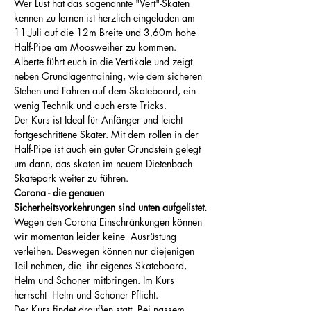
Wer Lust hat das sogenannte "Vert"-Skaten 
kennen zu lernen ist herzlich eingeladen am 
11.Juli auf die 12m Breite und 3,60m hohe 
Half-Pipe am Moosweiher zu kommen. 
Alberte führt euch in die Vertikale und zeigt 
neben Grundlagentraining, wie dem sicheren 
Stehen und Fahren auf dem Skateboard, ein 
wenig Technik und auch erste Tricks. 
Der Kurs ist Ideal für Anfänger und leicht 
fortgeschrittene Skater. Mit dem rollen in der 
Half-Pipe ist auch ein guter Grundstein gelegt 
um dann, das skaten im neuem Dietenbach 
Skatepark weiter zu führen. 
Corona - die genauen 
Sicherheitsvorkehrungen sind unten aufgelistet.
Wegen den Corona Einschränkungen können 
wir momentan leider keine  Ausrüstung 
verleihen. Deswegen können nur diejenigen 
Teil nehmen, die  ihr eigenes Skateboard, 
Helm und Schoner mitbringen. Im Kurs 
herrscht  Helm und Schoner Pflicht.  
Der Kurs findet draußen statt. Bei nassem 