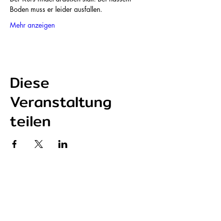
Boden muss er leider ausfallen. 
Mehr anzeigen
Diese
Veranstaltung
teilen
P r e s s e s t i m m e n
BZ - Freiburger Ehrenpreis
Fudder - Skate Retreat