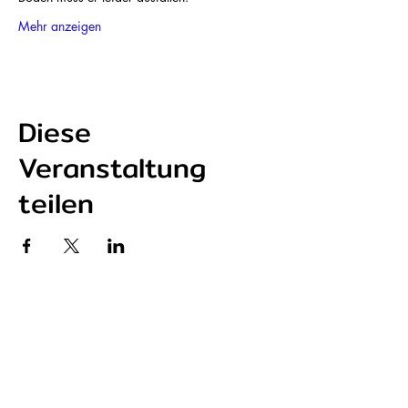
Mehr anzeigen
Diese
Veranstaltung
teilen
P r e s s e s t i m m e n
BZ - Freiburger Ehrenpreis
Fudder - Skate Retreat