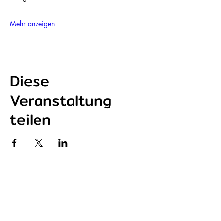
Mehr anzeigen
Diese
Veranstaltung
teilen
P r e s s e s t i m m e n
BZ - Freiburger Ehrenpreis
Fudder - Skate Retreat